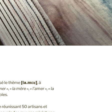
osé le thème
[la.mɛʁ]
, à
mer », « la mère », « l’amer », « la
bles.
e réunissant 50 artisans et