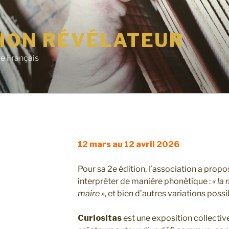
ION RÉVÉLATEUR
e Français
12 mars au 12 avril 2026
Pour sa 2e édition, l’association a prop
interpréter de manière phonétique :
« la 
maire »
, et bien d’autres variations possi
Curiositas
est une exposition collectiv