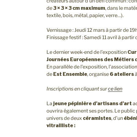
créateurs autour d’un défi commun : co
de
3 × 3 × 3 cm maximum
, dans le maté
textile, bois, métal, papier, verre…).
Vernissage : Jeudi 12 mars à partir de 19
Finissage festif : Samedi 11 avril à partir
Le dernier week-end de l’exposition
Cur
Journées Européennes des Métiers 
En parallèle de l’exposition, l’associatio
de
Est Ensemble
, organise
6 ateliers
à
Inscriptions en cliquant sur
ce lien
La
jeune pépinière d’artisans d’art
ac
ouvrira également ses portes. Le public 
univers de deux
céramistes
, d’un
ébén
vitrailliste :