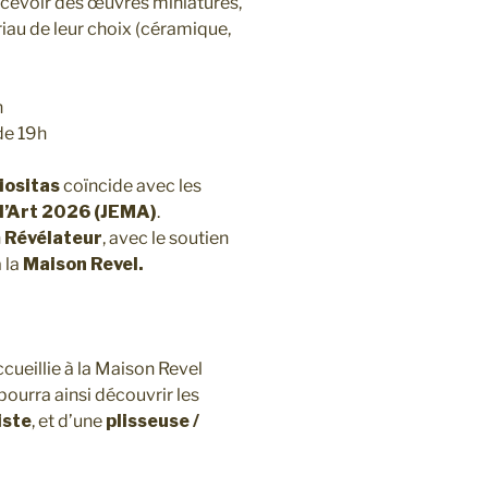
ncevoir des œuvres miniatures,
riau de leur choix (céramique,
h
 de 19h
iositas
coïncide avec les
d’Art 2026 (JEMA)
.
n
Révélateur
, avec le soutien
 la
Maison Revel.
cueillie à la Maison Revel
pourra ainsi découvrir les
iste
, et d’une
plisseuse /