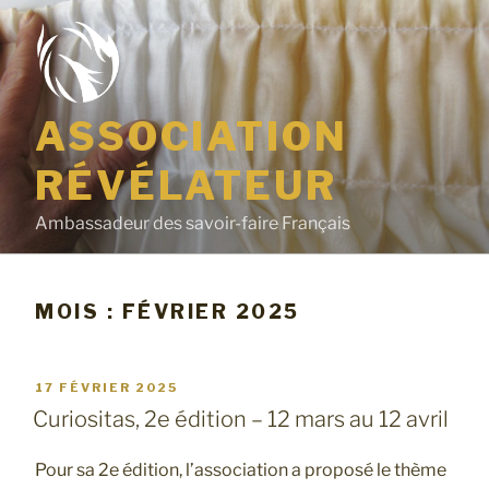
Aller
au
contenu
principal
ASSOCIATION
RÉVÉLATEUR
Ambassadeur des savoir-faire Français
MOIS : FÉVRIER 2025
PUBLIÉ
17 FÉVRIER 2025
Curiositas, 2e édition – 12 mars au 12 avril
LE
Pour sa 2e édition, l’association a proposé le thème