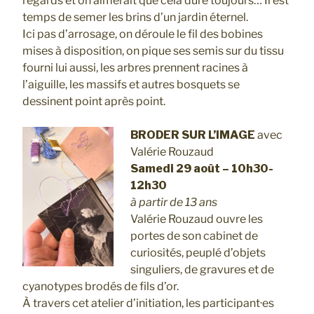
regards et on aimerait que cela dure toujours… Il est
temps de semer les brins d’un jardin éternel.
Ici pas d’arrosage, on déroule le fil des bobines
mises à disposition, on pique ses semis sur du tissu
fourni lui aussi, les arbres prennent racines à
l’aiguille, les massifs et autres bosquets se
dessinent point après point.
BRODER SUR L’IMAGE
avec
Valérie Rouzaud
Samedi 29 août – 10h30-
12h30
à partir de 13 ans
Valérie Rouzaud ouvre les
portes de son cabinet de
curiosités, peuplé d’objets
singuliers, de gravures et de
cyanotypes brodés de fils d’or.
À travers cet atelier d’initiation, les participant·es