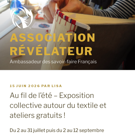
Aller
au
contenu
principal
ASSOCIATION
RÉVÉLATEUR
Ambassadeur des savoir-faire Français
PUBLIÉ
15 JUIN 2026
PAR
LISA
Au fil de l’été – Exposition
LE
collective autour du textile et
ateliers gratuits !
Du 2 au 31 juillet puis du 2 au 12 septembre