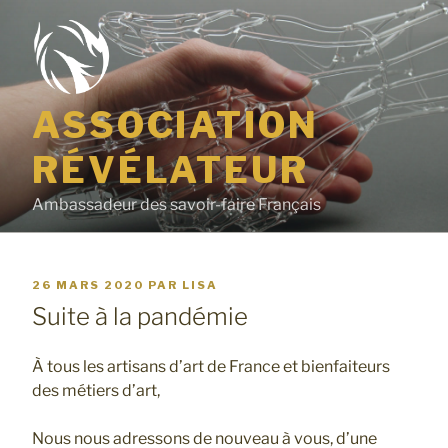
Aller
au
contenu
principal
ASSOCIATION
RÉVÉLATEUR
Ambassadeur des savoir-faire Français
PUBLIÉ
26 MARS 2020
PAR
LISA
Suite à la pandémie
LE
À tous les artisans d’art de France et bienfaiteurs
des métiers d’art,
Nous nous adressons de nouveau à vous, d’une